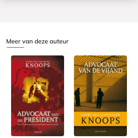
Meer van deze auteur
E
E
7
-
7
-
,
b
,
b
9
o
9
o
9
o
9