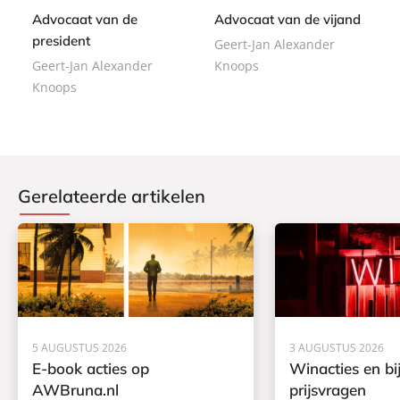
o
k
Advocaat van de
Advocaat van de vijand
k
president
Geert-Jan Alexander
Geert-Jan Alexander
Knoops
Knoops
Gerelateerde artikelen
5 AUGUSTUS 2026
3 AUGUSTUS 2026
E-book acties op
Winacties en bi
AWBruna.nl
prijsvragen