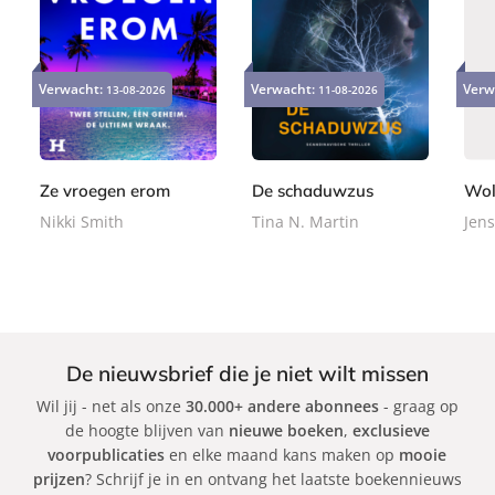
E
P
P
9
2
2
-
a
a
Verwacht:
Verwacht:
Verw
13-08-2026
11-08-2026
,
4
2
b
p
p
9
,
,
o
e
e
9
9
9
o
r
r
9
9
k
b
b
Ze vroegen erom
De schaduwzus
Wol
a
a
Nikki Smith
Tina N. Martin
Jens
c
c
k
k
De nieuwsbrief die je niet wilt missen
Wil jij - net als onze
30.000+ andere abonnees
- graag op
de hoogte blijven van
nieuwe boeken
,
exclusieve
voorpublicaties
en elke maand kans maken op
mooie
prijzen
? Schrijf je in en ontvang het laatste boekennieuws