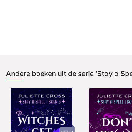
Aantal pagina's:
319
Uitgever:
Heartbeat
Verschijningsdatum:
11-09-2025
Andere boeken uit de serie 'Stay a Spe