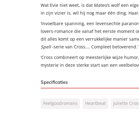
Wat Evie niet weet, is dat Mateo’s wolf een eig
in zijn vizier is, wil hij nog maar één ding. Haar
‘Invoelbare spanning, een levensechte paranor
lovers-romance die vanaf het eerste moment o
dit alles komt op een verrukkelijke manier sam
Spell
-serie van Cross.… Compleet betoverend.’
‘Cross combineert op meesterlijke wijze humor
mysterie in deze sterke start van een veelbelo
Specificaties
ISBN:
9789044938692
Feelgoodromans
Heartbeat
Juliette Cros
NUR:
302
Type:
E-book
Auteur(s):
Juliette Cross
Prijs:
9
,
99