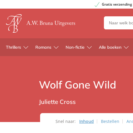
Gratis verzending
Zoeken
naar
boeken,
auteurs
Thrillers
Romans
Non-fictie
Alle boeken
en
uitgevers
Wolf Gone Wild
Juliette Cross
Snel naar:
Inhoud
Bestellen
And