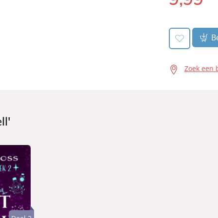
book:
Be
Zoek een 
ll'