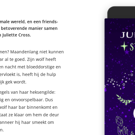
male wereld, en een friends-
n betoverende manier samen
 Juliette Cross.
komen? Maandenlang niet kunnen
al te goed. Zijn wolf heeft
 en nacht met bloeddorstige en
rvloekt is, heeft hij de hulp
ijk gek wordt.
regels van haar heksengilde:
ig en onvoorspelbaar. Dus
wolf haar bar binnenkomt en
staat ze klaar om hem de deur
wanneer hij haar smeekt om
n.