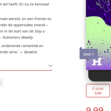
en wil heeft. En nu ze eenmaal
.
male wereld, en een friends-to-
nder de oppervlakte smeult –
en in de start van de
Stay a
 -
Publishers Weekly
, zinderende romantiek en
vende serie.’ —
Booklist
Deel 1
s
E-book
9
,
99
9
,
99
E-