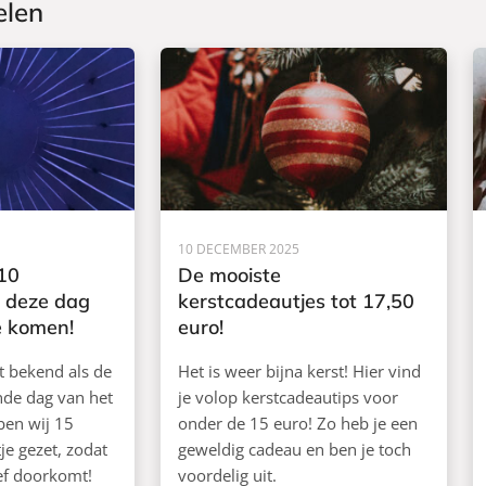
elen
10 DECEMBER 2025
10
De mooiste
 deze dag
kerstcadeautjes tot 17,50
te komen!
euro!
t bekend als de
Het is weer bijna kerst! Hier vind
de dag van het
je volop kerstcadeautips voor
ben wij 15
onder de 15 euro! Zo heb je een
je gezet, zodat
geweldig cadeau en ben je toch
ief doorkomt!
voordelig uit.