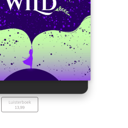
Luisterboek
13
,
99