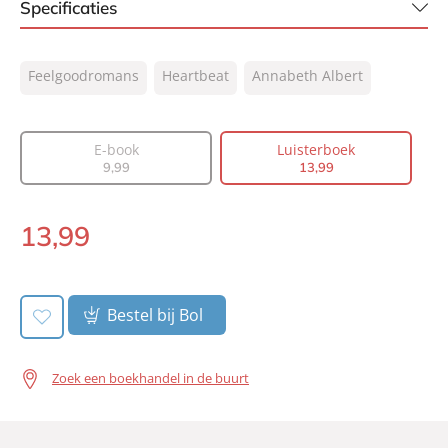
Specificaties
ISBN:
9789046179406
Feelgoodromans
Heartbeat
Annabeth Albert
NUR:
302
Type:
Luisterboek
Auteur(s):
Annabeth Albert
E-book
Luisterboek
9
,
99
13
,
99
Vertaler:
Guus van der Made
Voorlezer:
Matthijs Meulblok
13
,
99
Prijs:
13
,
99
Luisterboek:
Duur:
10 uur en 41 minuten
Uitgever:
Heartbeat
Bestel bij Bol
Verschijningsdatum:
30-05-2024
Zoek een boekhandel in de buurt