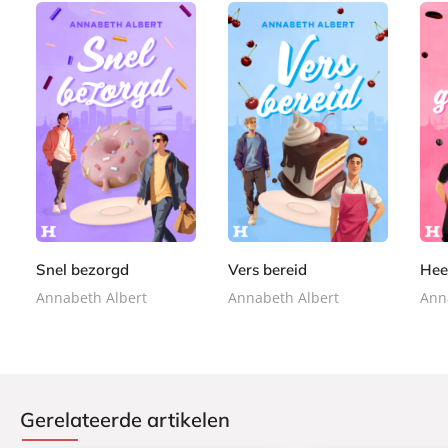
E
E
E
4
4
4
-
-
-
,
,
,
b
b
b
9
9
9
o
o
o
9
9
9
o
o
o
k
k
k
Snel bezorgd
Vers bereid
Hee
Annabeth Albert
Annabeth Albert
Ann
Gerelateerde artikelen