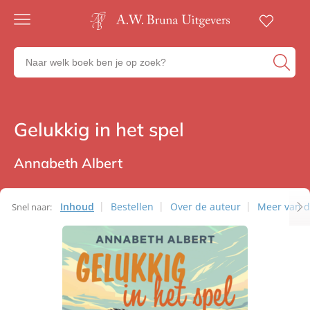
Gratis
verzending
Zoeken
Voor
naar
23:00
boeken,
besteld,
volgende
auteurs
werkdag
en
Gelukkig in het spel
Heartbeat
in huis
uitgevers
Veilig
betalen
Annabeth Albert
Gratis
retourneren
Inhoud
Bestellen
Over de auteur
Meer van d
Snel naar: