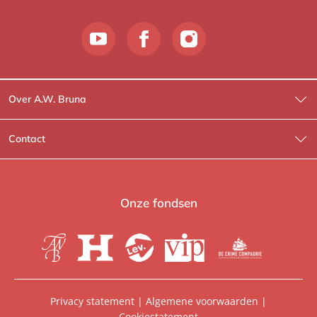
Over A.W. Bruna
Wat wij doen
Contact
Wie is Wie?
Contactinformatie
A.W. Bruna Fictie
Route-informatie
Onze fondsen
Lev. boeken
Voor de pers
Heartbeat
Voor de boekhandels
De Crime Compagnie
Special sales
Privacy statement
|
Algemene voorwaarden
|
Cookiestatement