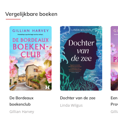
Vergelijkbare boeken
P
E
E
2
a
8
8
-
-
2
p
,
,
b
b
,
e
9
9
o
o
9
r
9
9
o
o
9
b
De Bordeaux
Dochter van de zee
Een
k
k
a
boekenclub
Pro
Linda Wilgus
c
Gillian Harvey
Gill
k