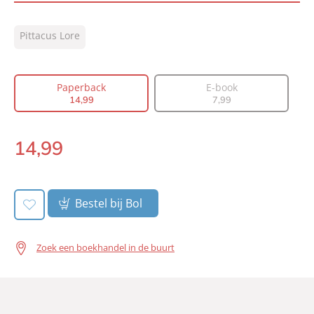
ISBN:
9789400506879
Pittacus Lore
NUR:
285
Type:
Paperback
Auteur(s):
Pittacus Lore
Paperback
E-book
14
,
99
7
,
99
Vertaler:
Guus van der Made, Joost van der
Meer
Prijs:
14
,
99
14
,
99
Paperback:
Aantal pagina's:
232
Uitgever:
A.W. Bruna Uitgevers
Verschijningsdatum:
04-10-2016
Bestel bij Bol
Zoek een boekhandel in de buurt