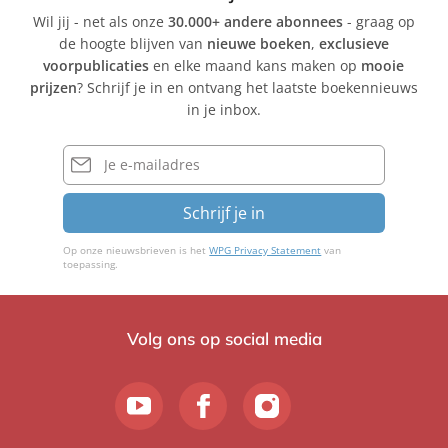
Wil jij - net als onze
30.000+ andere abonnees
- graag op
de hoogte blijven van
nieuwe boeken
,
exclusieve
voorpublicaties
en elke maand kans maken op
mooie
prijzen
? Schrijf je in en ontvang het laatste boekennieuws
in je inbox.
E-
mailadres
Schrijf je in
Op onze nieuwsbrieven is het
WPG Privacy Statement
van
toepassing.
Volg ons op social media