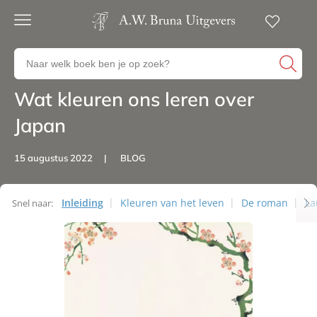
Gratis
verzending
Zoeken
Voor
naar
23:00
boeken,
besteld,
Wat kleuren ons leren over
Artikelen
volgende
auteurs
werkdag
en
Japan
in huis
uitgevers
Veilig
15 augustus 2022
BLOG
betalen
Gratis
retourneren
Inleiding
Kleuren van het leven
De roman
La
Snel naar:
Artikelen