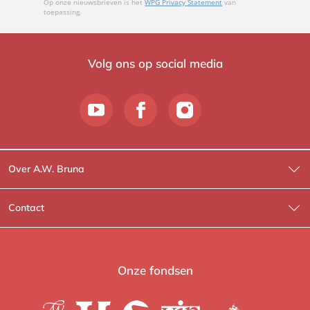
Op onze nieuwsbrieven is het
WPG Privacy Statement
van
toepassing.
Volg ons op social media
Over A.W. Bruna
Wat wij doen
Contact
Wie is Wie?
Contactinformatie
A.W. Bruna Fictie
Route-informatie
Onze fondsen
Lev. boeken
Voor de pers