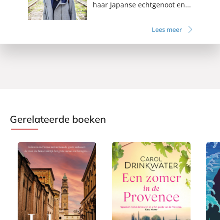
haar Japanse echtgenoot en...
Lees meer
Gerelateerde boeken
E
P