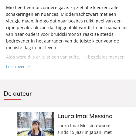
Mio heeft een bijzondere gave: zij ziet alle kleuren, alle
schakeringen en nuances. Middernachtzwart met een
vleugje maan, indigo dat naar bosbes ruikt, geel van een
rijpe perzik vlak voordat hij geplukt wordt. In het naaiatelier
van haar ouders voor bruidskimono’s raakt ze steeds
bedrevener in het aanraden van de juiste kleur voor de
mooiste dag in het leven.
Aio’s wereld is er juist een van stilte. Hij begeleidt mensen
bij het afscheid van een dierbare. Dat hij kleurenblind is
Lees meer
maakt zijn werk en leven soms lastig. Als hij de hulp van Mio
inroept, worden ze verliefd. Maar Aio is niet helemaal eerlijk
over hun ontmoeting.
De auteur
Laura Imai Messina
Laura Imai Messina woont
sinds 15 jaar in Japan, met