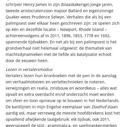
schrijver Henry James in zijn (blaaskakerige) jonge jaren,
tweede aristocratenzoon majoor Ballard en eigenzinnige
Quaker-wees Prudence Selwyn. Verhalen die als bij een
palimpsest over elkaar heen geschreven zijn: ze spelen zich
op één en dezelfde locatie – Newport, Rhode Island –
achtereenvolgens af in 2011, 1896, 1853, 1778 en 1692,
spannende tijdvakken. En net als bij een palimpsest is het
grondverhaal niet helemaal uitgewist: de thematiek van
machtsdynamieken met de liefde als katalysator echoot
door de eeuwen heen.
Lezen in vertalersmodus
Vertalers lezen hun bronboeken met de pen in de aanslag
om verhaalmotieven en verteltechnieken te noteren,
verwijzingen en realia, zinsbouw en woordkeus – alles wat
opvalt en extra overdacht en/of onderzocht moet worden
om sfeer en toon opnieuw op te bouwen in het Nederlands.
De kantlijnen in mijn Engelse exemplaar van
Doolhof
staan
aardig vol, maar verreweg de meeste hoofdbrekens kost het
opvallend afwijkende taalgebruik: elk tijdvak, ook 2011,
weerspiegelt de stijl-, grammatica- en spellingskenmerken