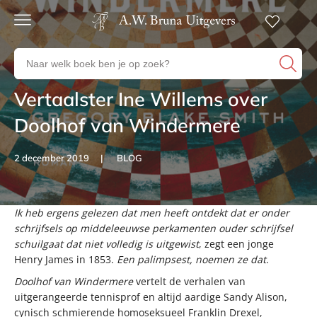
Gratis
verzending
Zoeken
Voor
naar
23:00
boeken,
besteld,
Vertaalster Ine Willems over
Artikelen
volgende
auteurs
werkdag
en
Doolhof van Windermere
in huis
uitgevers
Veilig
2 december 2019
BLOG
betalen
Gratis
retourneren
Ik heb ergens gelezen dat men heeft ontdekt dat er onder
Artikelen
schrijfsels op middeleeuwse perkamenten ouder schrijfsel
schuilgaat dat niet volledig is uitgewist
, zegt een jonge
Henry James in 1853.
Een palimpsest, noemen ze dat
.
Doolhof van Windermere
vertelt de verhalen van
uitgerangeerde tennisprof en altijd aardige Sandy Alison,
cynisch schmierende homoseksueel Franklin Drexel,