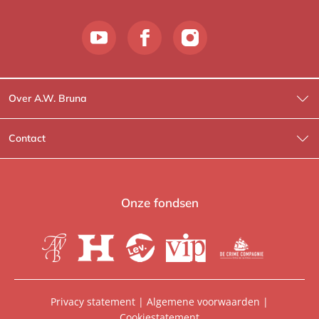
Over A.W. Bruna
Wat wij doen
Contact
Wie is Wie?
Contactinformatie
A.W. Bruna Fictie
Route-informatie
Onze fondsen
Lev. boeken
Voor de pers
Heartbeat
Voor de boekhandels
De Crime Compagnie
Special sales
Privacy statement
|
Algemene voorwaarden
|
Cookiestatement