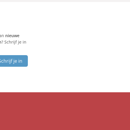
van
nieuwe
n
? Schrijf je in
Schrijf je in