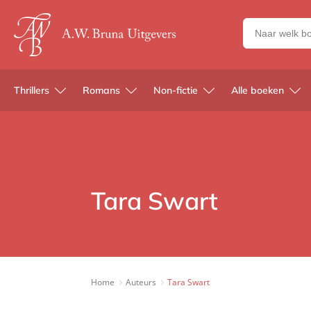
Zoeken
naar
boeken,
auteurs
Thrillers
Romans
Non-fictie
Alle boeken
en
uitgevers
Tara Swart
Home
Auteurs
Tara Swart