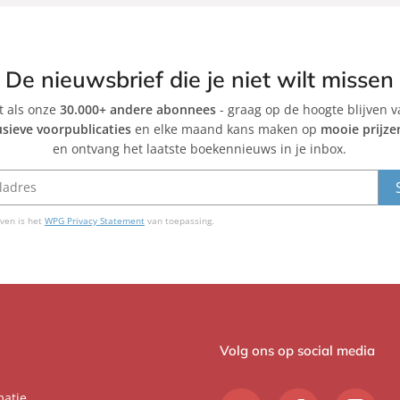
De nieuwsbrief die je niet wilt missen
et als onze
30.000+ andere abonnees
- graag op de hoogte blijven 
usieve voorpublicaties
en elke maand kans maken op
mooie prijze
en ontvang het laatste boekennieuws in je inbox.
ven is het
WPG Privacy Statement
van toepassing.
Volg ons op social media
matie