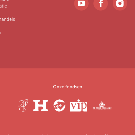
atie
handels
n
s
Onze fondsen