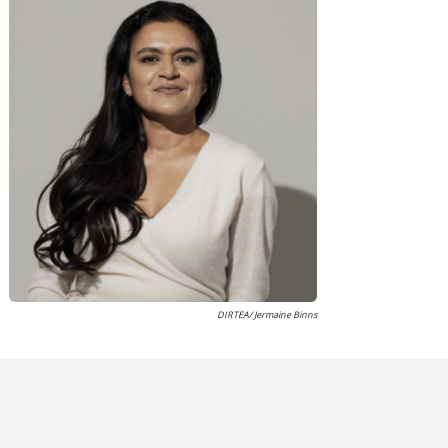
DIRTEA/ Jermaine Binns