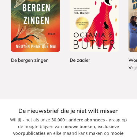
P
P
E
2
2
a
a
1
-
4
7
p
p
2
b
,
,
e
e
,
o
9
9
r
r
9
o
9
9
b
b
9
k
a
a
De bergen zingen
De zaaier
Won
c
c
Vri
N
O
k
k
g
c
S
u
t
t
y
a
e
e
v
p
n
i
h
De nieuwsbrief die je niet wilt missen
P
a
a
Wil jij - net als onze
30.000+ andere abonnees
- graag op
h
B
n
de hoogte blijven van
nieuwe boeken
,
exclusieve
a
u
i
voorpublicaties
en elke maand kans maken op
mooie
n
t
e