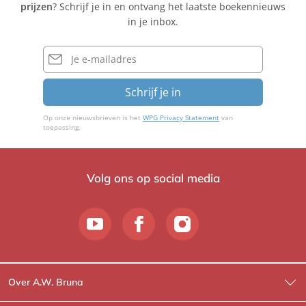
prijzen
? Schrijf je in en ontvang het laatste boekennieuws
Q
l
S
in je inbox.
u
e
c
e
r
h
E-
M
mailadres
u
a
s
Schrijf je in
i
t
e
Op onze nieuwsbrieven is het
WPG Privacy Statement
van
r
toepassing.
Volg ons op social media
Over A.W. Bruna
Wat wij doen