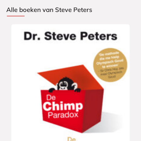
Alle boeken van Steve Peters
P
2
a
4
p
,