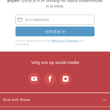
prijzen
? Schrijf je in en ontvang het laatste boekennieuws
e
in je inbox.
r
s
E-
mailadres
Schrijf je in
Op onze nieuwsbrieven is het
WPG Privacy Statement
van
toepassing.
Volg ons op social media
Over A.W. Bruna
Wat wij doen