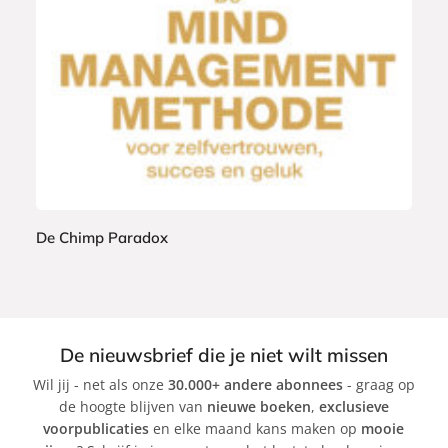
e
9
r
9
b
a
c
k
De Chimp Paradox
S
t
e
v
De nieuwsbrief die je niet wilt missen
e
Wil jij - net als onze
30.000+ andere abonnees
- graag op
P
de hoogte blijven van
nieuwe boeken
,
exclusieve
e
voorpublicaties
en elke maand kans maken op
mooie
t