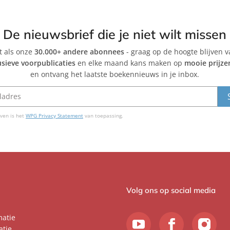
De nieuwsbrief die je niet wilt missen
et als onze
30.000+ andere abonnees
- graag op de hoogte blijven 
usieve voorpublicaties
en elke maand kans maken op
mooie prijze
en ontvang het laatste boekennieuws in je inbox.
ven is het
WPG Privacy Statement
van toepassing.
Volg ons op social media
matie
atie