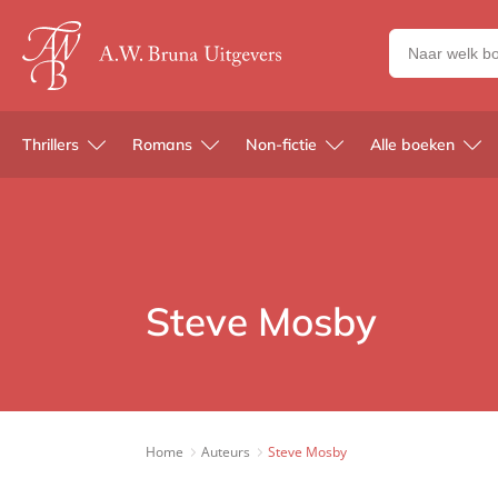
Zoeken
naar
boeken,
auteurs
Thrillers
Romans
Non-fictie
Alle boeken
en
uitgevers
Steve Mosby
Home
Auteurs
Steve Mosby