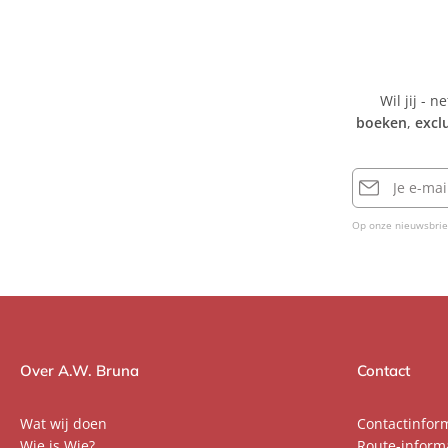
Wil jij - n
boeken
,
excl
E-
mailadres
Op onze nieuwsbrie
Over A.W. Bruna
Contact
Wat wij doen
Contactinfor
Wie is Wie?
Route-inform