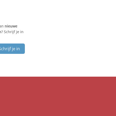
van
nieuwe
n
? Schrijf je in
Schrijf je in