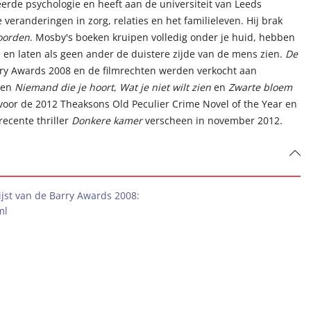
erde psychologie en heeft aan de universiteit van Leeds
eranderingen in zorg, relaties en het familieleven. Hij brak
oorden
. Mosby's boeken kruipen volledig onder je huid, hebben
e en laten als geen ander de duistere zijde van de mens zien.
De
y Awards 2008 en de filmrechten werden verkocht aan
eken
Niemand die je hoort
,
Wat je niet wilt zien
en
Zwarte bloem
or de 2012 Theaksons Old Peculier Crime Novel of the Year en
recente thriller
Donkere kamer
verscheen in november 2012.
jst van de Barry Awards 2008:
ml