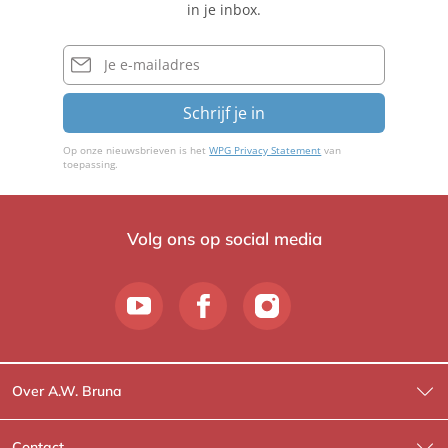
in je inbox.
v
b
e
i
E-
r
mailadres
n
o
Schrijf je in
Op onze nieuwsbrieven is het
WPG Privacy Statement
van
toepassing.
Volg ons op social media
Over A.W. Bruna
Wat wij doen
Contact