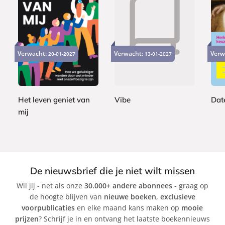
P
P
P
2
2
a
a
2
a
4
2
Verwacht:
Verwacht:
Verw
20-01-2027
p
13-01-2027
p
2
p
,
,
e
e
,
e
9
9
r
r
9
r
9
9
b
b
9
b
a
a
Het leven geniet van
Vibe
Dat
a
c
c
mij
A
J
c
k
k
S
d
e
k
a
a
s
b
m
s
i
G
i
De nieuwsbrief die je niet wilt missen
n
r
c
Wil jij - net als onze
30.000+ andere abonnees
- graag op
e
a
a
de hoogte blijven van
nieuwe boeken
,
exclusieve
K
n
C
voorpublicaties
en elke maand kans maken op
mooie
l
t
a
prijzen
? Schrijf je in en ontvang het laatste boekennieuws
a
r