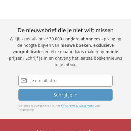
c
c
c
M
A
J
k
k
k
a
s
e
r
t
n
i
r
H
De nieuwsbrief die je niet wilt missen
M
i
a
Wil jij - net als onze
30.000+ andere abonnees
- graag op
a
d
t
de hoogte blijven van
nieuwe boeken
,
exclusieve
r
H
m
voorpublicaties
en elke maand kans maken op
mooie
i
o
a
prijzen
? Schrijf je in en ontvang het laatste boekennieuws
s
l
k
in je inbox.
l
e
e
r
E-
mailadres
e
d
Schrijf je in
e
r
Op onze nieuwsbrieven is het
WPG Privacy Statement
van
toepassing.