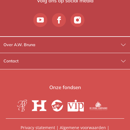
Volg ons op social media
Over A.W. Bruna
Wat wij doen
Contact
Wie is Wie?
Contactinformatie
A.W. Bruna Fictie
Route-informatie
Onze fondsen
Lev. boeken
Voor de pers
Heartbeat
Voor de boekhandels
De Crime Compagnie
Special sales
Privacy statement
|
Algemene voorwaarden
|