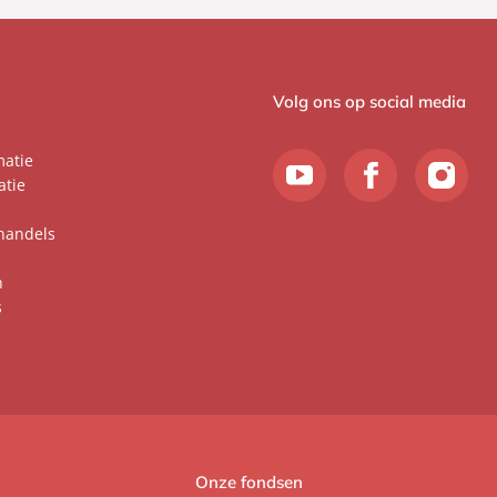
Volg ons op social media
matie
atie
handels
n
s
Onze fondsen