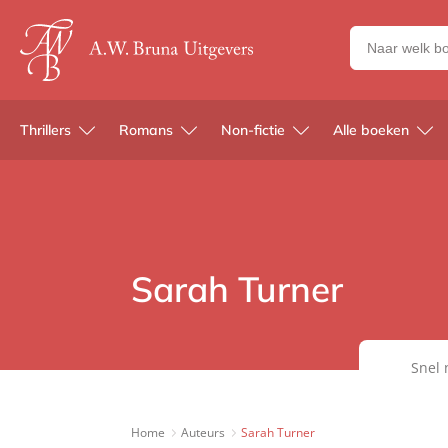
Zoeken
naar
boeken,
auteurs
Thrillers
Romans
Non-fictie
Alle boeken
en
uitgevers
Sarah Turner
Snel 
Home
Auteurs
Sarah Turner