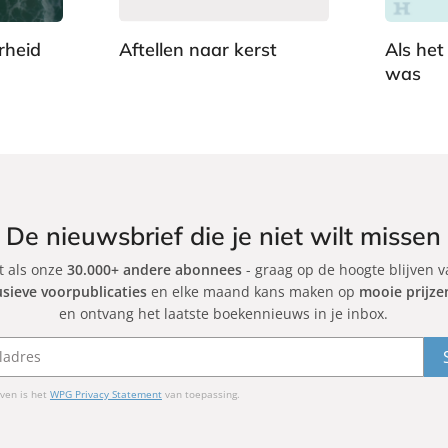
b
a
rheid
Aftellen naar kerst
Als het
c
was
D
k
o
D
n
o
n
n
a
n
A
a
s
A
De nieuwsbrief die je niet wilt missen
h
s
et als onze
30.000+ andere abonnees
c
- graag op de hoogte blijven 
h
usieve voorpublicaties
en elke maand kans maken op
mooie prijze
r
c
en ontvang het laatste boekennieuws in je inbox.
o
r
f
o
t
f
t
ven is het
WPG Privacy Statement
van toepassing.