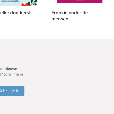
d
e
 elke dag kerst
Frankie onder de
n
mensen
J
o
c
h
e
n
G
van
nieuwe
u
n
? Schrijf je in
t
s
c
Schrijf je in
h