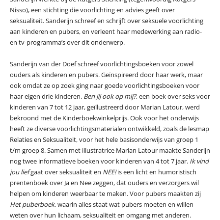
Nisso), een stichting die voorlichting en advies geeft over
seksualiteit. Sanderijn schreef en schrijft over seksuele voorlichting
aan kinderen en pubers, en verleent haar medewerking aan radio-
en tv-programma’s over dit onderwerp.
Sanderijn van der Doef schreef voorlichtingsboeken voor zowel
ouders als kinderen en pubers. Geïnspireerd door haar werk, maar
ook omdat ze op zoek ging naar goede voorlichtingsboeken voor
haar eigen drie kinderen.
Ben jij ook op mij?
, een boek over seks voor
kinderen van 7 tot 12 jaar, geïllustreerd door Marian Latour, werd
bekroond met de Kinderboekwinkelprijs. Ook voor het onderwijs
heeft ze diverse voorlichtingsmaterialen ontwikkeld, zoals de lesmap
Relaties en Seksualiteit, voor het hele basisonderwijs van groep 1
t/m groep 8. Samen met illustratrice Marian Latour maakte Sanderijn
nog twee informatieve boeken voor kinderen van 4 tot 7 jaar.
Ik vind
jou lief
gaat over seksualiteit en
NEE!
is een licht en humoristisch
prentenboek over Ja en Nee zeggen, dat ouders en verzorgers wil
helpen om kinderen weerbaar te maken. Voor pubers maakten zij
Het puberboek
, waarin alles staat wat pubers moeten en willen
weten over hun lichaam, seksualiteit en omgang met anderen.