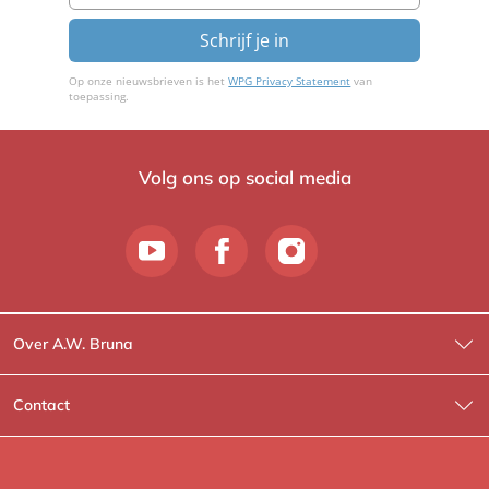
Schrijf je in
Op onze nieuwsbrieven is het
WPG Privacy Statement
van
toepassing.
Volg ons op social media
Over A.W. Bruna
Wat wij doen
Contact
Wie is Wie?
Contactinformatie
A.W. Bruna Fictie