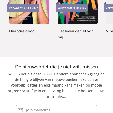
P
2
2
a
a
2
a
2
4
Verwacht:
Verwacht:
Verw
p
27-01-2027
20-01-2027
p
2
p
,
,
e
e
,
e
9
9
r
r
9
r
9
9
b
b
9
b
a
a
Dierbare dood
Het leven geniet van
Vib
a
c
c
mij
M
A
c
k
k
a
S
d
k
r
a
a
i
b
m
M
i
G
De nieuwsbrief die je niet wilt missen
a
n
r
Wil jij - net als onze
30.000+ andere abonnees
- graag op
r
e
a
de hoogte blijven van
nieuwe boeken
,
exclusieve
i
K
n
voorpublicaties
en elke maand kans maken op
mooie
s
l
t
prijzen
? Schrijf je in en ontvang het laatste boekennieuws
a
in je inbox.
v
e
E-
mailadres
r