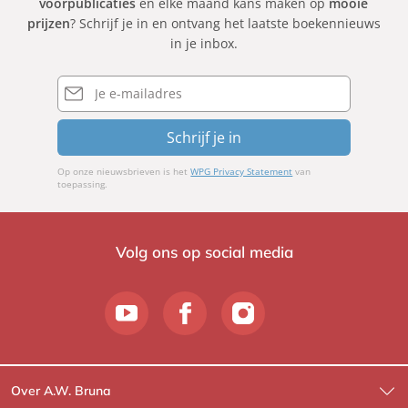
voorpublicaties
en elke maand kans maken op
mooie
prijzen
? Schrijf je in en ontvang het laatste boekennieuws
in je inbox.
E-
mailadres
Schrijf je in
Op onze nieuwsbrieven is het
WPG Privacy Statement
van
toepassing.
Volg ons op social media
Over A.W. Bruna