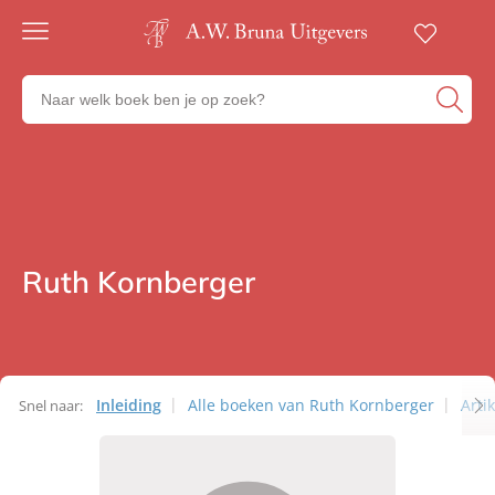
Gratis
verzending
Zoeken
Voor
naar
23:00
boeken,
besteld,
volgende
auteurs
werkdag
en
in huis
uitgevers
Veilig
betalen
Ruth Kornberger
Auteurs
Gratis
retourneren
Inleiding
Alle boeken van Ruth Kornberger
Arti
Snel naar:
Auteurs