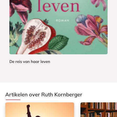
o
9
o
k
De reis van haar leven
R
u
t
h
Artikelen over Ruth Kornberger
K
o
r
n