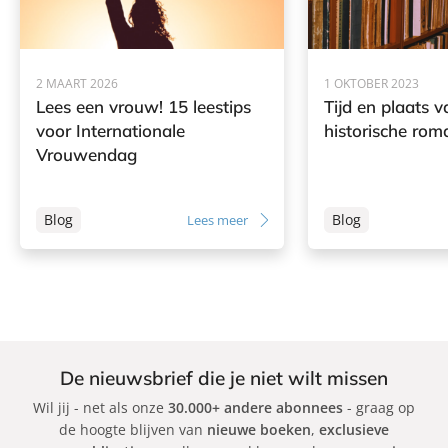
b
e
r
g
2 MAART 2026
1 OKTOBER 2023
e
Lees een vrouw! 15 leestips
Tijd en plaats v
r
voor Internationale
historische rom
Vrouwendag
Blog
Blog
Lees meer
De nieuwsbrief die je niet wilt missen
Wil jij - net als onze
30.000+ andere abonnees
- graag op
de hoogte blijven van
nieuwe boeken
,
exclusieve