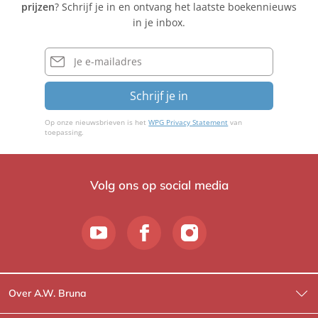
prijzen
? Schrijf je in en ontvang het laatste boekennieuws
Q
l
S
in je inbox.
u
e
c
e
r
h
E-
M
mailadres
u
a
s
Schrijf je in
i
t
e
Op onze nieuwsbrieven is het
WPG Privacy Statement
van
r
toepassing.
Volg ons op social media
Over A.W. Bruna
Wat wij doen