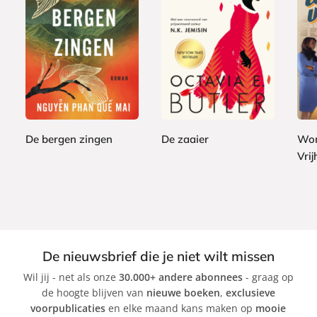
P
P
E
2
2
a
a
1
-
4
7
p
p
2
b
,
,
e
e
,
o
9
9
r
r
9
o
9
9
b
b
9
k
a
a
De bergen zingen
De zaaier
Won
c
c
Vri
N
O
k
k
g
c
S
u
t
t
y
a
e
e
v
p
n
i
h
De nieuwsbrief die je niet wilt missen
P
a
a
Wil jij - net als onze
30.000+ andere abonnees
- graag op
h
B
n
de hoogte blijven van
nieuwe boeken
,
exclusieve
a
u
i
voorpublicaties
en elke maand kans maken op
mooie
n
t
e