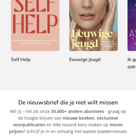
P
P
P
2
2
a
a
2
a
4
2
p
p
2
p
,
,
e
e
,
e
9
9
r
r
9
r
9
9
b
b
9
b
Self Help
Eeuwige jeugd
Ik g
a
a
a
c
c
astr
G
K
c
k
k
a
i
D
k
b
m
e
r
b
b
i
e
r
De nieuwsbrief die je niet wilt missen
e
r
a
Wil jij - net als onze
30.000+ andere abonnees
- graag op
l
l
S
de hoogte blijven van
nieuwe boeken
,
exclusieve
l
e
i
voorpublicaties
en elke maand kans maken op
mooie
e
y
l
prijzen
? Schrijf je in en ontvang het laatste boekennieuws
B
K
v