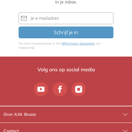
in je inbox.
e
l
e
r
a
r
E-
n
mailadres
v
m
s
e
a
Schrijf je in
t
r
n
e
Op onze nieuwsbrieven is het
WPG Privacy Statement
van
i
toepassing.
n
Volg ons op social media
Over A.W. Bruna
Wat wij doen
Contact