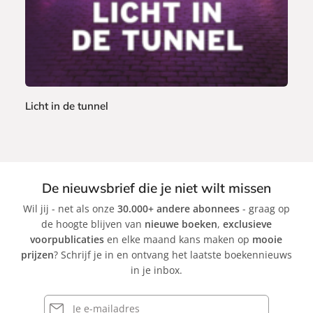
c
k
Licht in de tunnel
M
a
r
c
De nieuwsbrief die je niet wilt missen
d
Wil jij - net als onze
30.000+ andere abonnees
- graag op
e
de hoogte blijven van
nieuwe boeken
,
exclusieve
H
voorpublicaties
en elke maand kans maken op
mooie
o
prijzen
? Schrijf je in en ontvang het laatste boekennieuws
n
in je inbox.
d
E-
mailadres