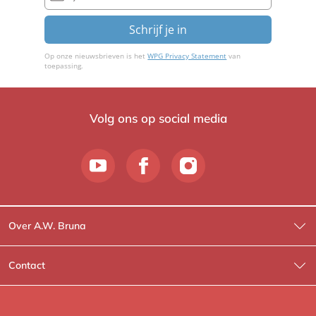
Schrijf je in
Op onze nieuwsbrieven is het
WPG Privacy Statement
van
toepassing.
Volg ons op social media
Over A.W. Bruna
Wat wij doen
Contact
Wie is Wie?
Contactinformatie
A.W. Bruna Fictie