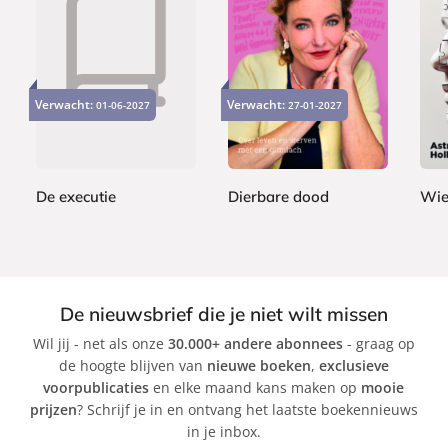
P
P
P
2
2
1
a
a
a
2
2
7
Verwacht:
Verwacht:
01-06-2027
27-01-2027
p
p
p
,
,
,
e
e
e
9
9
5
r
r
r
9
9
0
b
b
b
a
a
a
De executie
Dierbare dood
Wie
c
c
c
J
M
A
k
k
k
o
a
s
h
r
t
n
i
r
De nieuwsbrief die je niet wilt missen
G
M
i
Wil jij - net als onze
30.000+ andere abonnees
- graag op
r
a
d
de hoogte blijven van
nieuwe boeken
,
exclusieve
i
r
H
voorpublicaties
en elke maand kans maken op
mooie
s
i
o
prijzen
? Schrijf je in en ontvang het laatste boekennieuws
h
s
l
in je inbox.
a
l