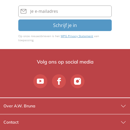
m
e
E-
mailadres
e
d
Schrijf je in
e
r
Op onze nieuwsbrieven is het
WPG Privacy Statement
van
toepassing.
Volg ons op social media
Over A.W. Bruna
Wat wij doen
Contact
Wie is Wie?