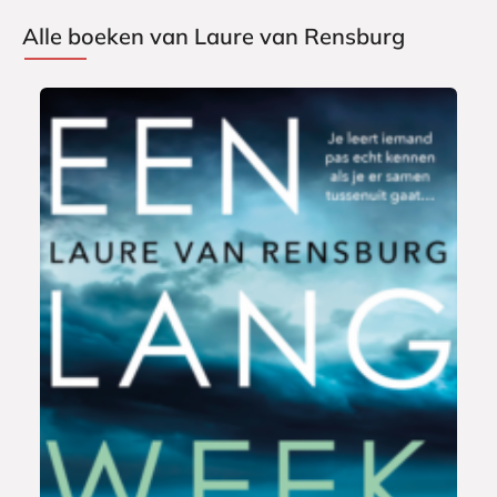
Alle boeken van Laure van Rensburg
E
9
-
,
b
9