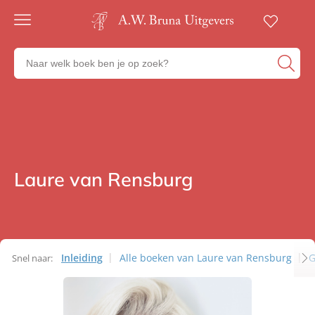
Gratis
verzending
Zoeken
Voor
naar
23:00
boeken,
besteld,
volgende
auteurs
werkdag
en
in huis
uitgevers
Veilig
betalen
Laure van Rensburg
Auteurs
Gratis
retourneren
Inleiding
Alle boeken van Laure van Rensburg
G
Snel naar:
Auteurs