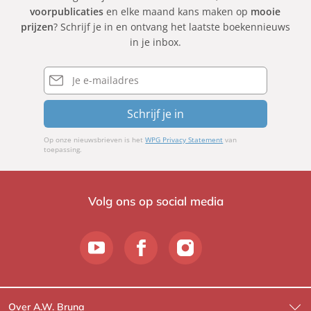
voorpublicaties
en elke maand kans maken op
mooie
o
n
r
prijzen
? Schrijf je in en ontvang het laatste boekennieuws
l
a
g
in je inbox.
l
s
i
a
s
o
E-
n
mailadres
o
P
d
n
u
Schrijf je in
e
,
l
r
K
i
Op onze nieuwsbrieven is het
WPG Privacy Statement
van
a
x
toepassing.
t
i
r
í
Volg ons op social media
n
J
a
k
o
b
Over A.W. Bruna