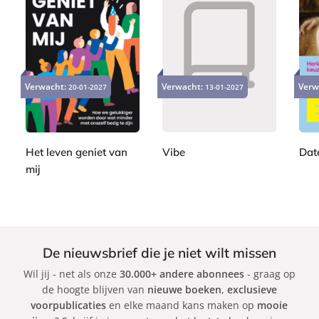
p
s
P
P
P
2
2
a
a
2
a
4
2
Verwacht:
Verwacht:
Verw
20-01-2027
p
13-01-2027
p
2
p
,
,
e
e
,
e
9
9
r
r
9
r
9
9
b
b
9
b
a
a
Het leven geniet van
Vibe
Dat
a
c
c
mij
A
J
c
k
k
S
d
e
k
a
a
s
b
m
s
i
G
i
De nieuwsbrief die je niet wilt missen
n
r
c
Wil jij - net als onze
30.000+ andere abonnees
- graag op
e
a
a
de hoogte blijven van
nieuwe boeken
,
exclusieve
K
n
C
voorpublicaties
en elke maand kans maken op
mooie
l
t
a