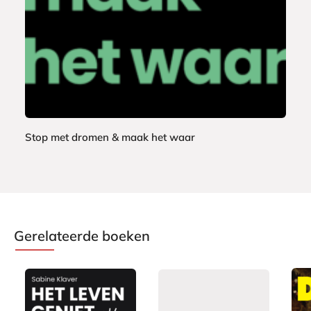
9
b
a
c
k
Stop met dromen & maak het waar
L
a
c
y
P
Gerelateerde boeken
h
i
l
l
i