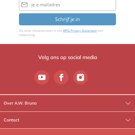
mailadres
Schrijf je in
Op onze nieuwsbrieven is het
WPG Privacy Statement
van
toepassing.
Volg ons op social media
Over A.W. Bruna
Wat wij doen
Contact
Wie is Wie?
Contactinformatie