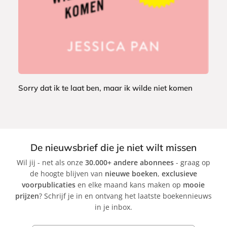
a
c
k
Sorry dat ik te laat ben, maar ik wilde niet komen
J
e
s
s
De nieuwsbrief die je niet wilt missen
i
Wil jij - net als onze
30.000+ andere abonnees
- graag op
c
de hoogte blijven van
nieuwe boeken
,
exclusieve
a
voorpublicaties
en elke maand kans maken op
mooie
P
prijzen
? Schrijf je in en ontvang het laatste boekennieuws
a
in je inbox.
n
E-