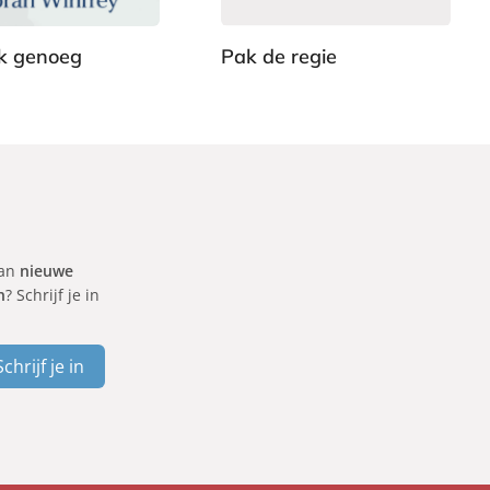
b
a
jk genoeg
Pak de regie
c
k
A
s
t
r
i
d
H
van
nieuwe
o
n
? Schrijf je in
l
l
e
Schrijf je in
e
d
e
r