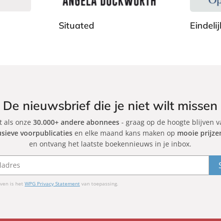
b
b
a
a
Situated
Eindeli
c
c
k
k
A
O
n
p
g
r
e
a
l
h
a
W
De nieuwsbrief die je niet wilt missen
D
i
et als onze
30.000+ andere abonnees
u
- graag op de hoogte blijven 
n
usieve voorpublicaties
en elke maand kans maken op
mooie prijze
c
f
en ontvang het laatste boekennieuws in je inbox.
k
r
w
e
o
y
r
,
ven is het
WPG Privacy Statement
van toepassing.
t
A
h
n
i