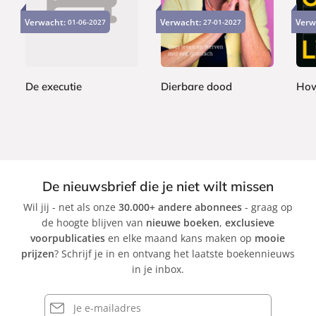
2
2
2
a
a
a
2
2
4
Verwacht:
Verwacht:
Verw
01-06-2027
27-01-2027
p
p
p
,
,
,
e
e
e
9
9
9
r
r
r
9
9
9
b
b
b
a
a
a
De executie
Dierbare dood
How
c
c
c
J
M
B
k
k
k
o
a
e
h
r
n
n
i
M
G
M
e
De nieuwsbrief die je niet wilt missen
r
a
e
Wil jij - net als onze
30.000+ andere abonnees
- graag op
i
r
r
de hoogte blijven van
nieuwe boeken
,
exclusieve
s
i
voorpublicaties
en elke maand kans maken op
mooie
h
s
prijzen
? Schrijf je in en ontvang het laatste boekennieuws
a
in je inbox.
m
E-
mailadres