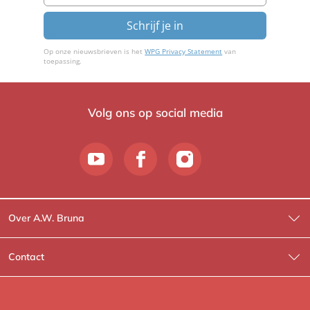
Schrijf je in
Op onze nieuwsbrieven is het
WPG Privacy Statement
van
toepassing.
Volg ons op social media
Over A.W. Bruna
Wat wij doen
Contact
Wie is Wie?
Contactinformatie
A.W. Bruna Fictie