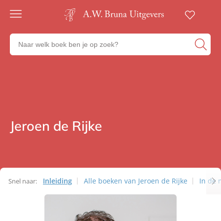
Gratis
verzending
Zoeken
Voor
naar
23:00
boeken,
besteld,
volgende
auteurs
werkdag
en
in huis
uitgevers
Veilig
betalen
Jeroen de Rijke
Auteurs
Gratis
retourneren
Inleiding
Alle boeken van Jeroen de Rijke
In de 
Snel naar:
Auteurs