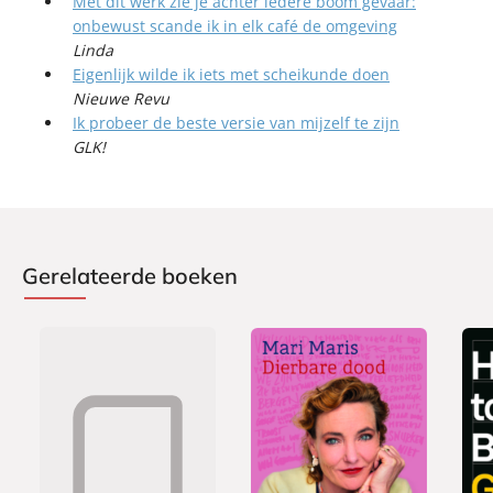
Met dit werk zie je achter iedere boom gevaar:
j
onbewust scande ik in elk café de omgeving
k
Linda
Eigenlijk wilde ik iets met scheikunde doen
e
Nieuwe Revu
,
Ik probeer de beste versie van mijzelf te zijn
A
GLK!
n
t
o
n
S
Gerelateerde boeken
l
o
t
b
o
o
m
P
P
P