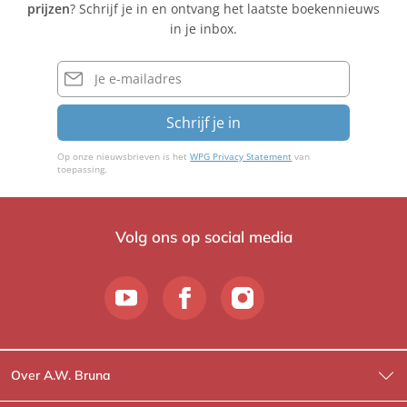
prijzen
? Schrijf je in en ontvang het laatste boekennieuws
Q
l
S
in je inbox.
u
e
c
e
r
h
E-
M
mailadres
u
a
s
Schrijf je in
i
t
e
Op onze nieuwsbrieven is het
WPG Privacy Statement
van
r
toepassing.
Volg ons op social media
Over A.W. Bruna
Wat wij doen