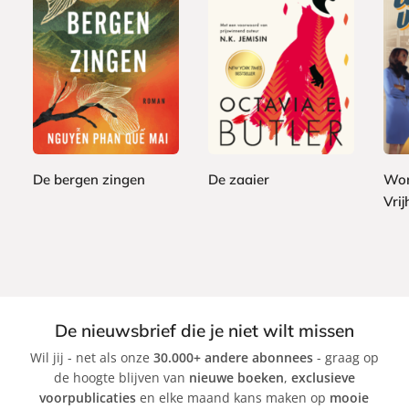
P
P
E
2
2
a
a
1
-
4
7
p
p
2
b
,
,
e
e
,
o
9
9
r
r
9
o
9
9
b
b
9
k
a
a
De bergen zingen
De zaaier
Won
c
c
Vri
N
O
k
k
g
c
S
u
t
t
y
a
e
e
v
p
n
i
h
De nieuwsbrief die je niet wilt missen
P
a
a
Wil jij - net als onze
30.000+ andere abonnees
- graag op
h
B
n
de hoogte blijven van
nieuwe boeken
,
exclusieve
a
u
i
voorpublicaties
en elke maand kans maken op
mooie
n
t
e