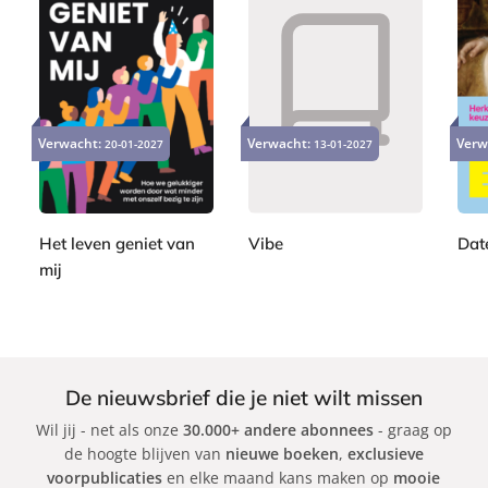
P
P
P
2
2
a
a
2
a
4
2
Verwacht:
Verwacht:
Verw
20-01-2027
p
13-01-2027
p
2
p
,
,
e
e
,
e
9
9
r
r
9
r
9
9
b
b
9
b
a
a
Het leven geniet van
Vibe
Dat
a
c
c
mij
A
J
c
k
k
S
d
e
k
a
a
s
b
m
s
i
G
i
De nieuwsbrief die je niet wilt missen
n
r
c
Wil jij - net als onze
30.000+ andere abonnees
- graag op
e
a
a
de hoogte blijven van
nieuwe boeken
,
exclusieve
K
n
C
voorpublicaties
en elke maand kans maken op
mooie
l
t
a