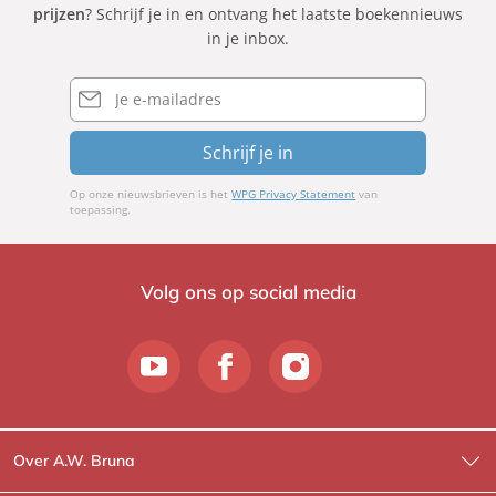
prijzen
? Schrijf je in en ontvang het laatste boekennieuws
a
r
in je inbox.
v
b
e
i
E-
r
mailadres
n
o
Schrijf je in
Op onze nieuwsbrieven is het
WPG Privacy Statement
van
toepassing.
Volg ons op social media
Over A.W. Bruna