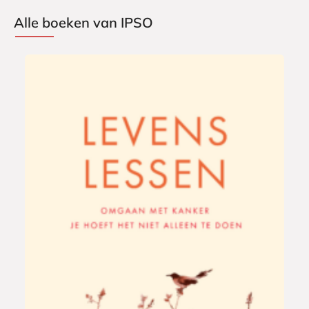
Alle boeken van IPSO
G
2
e
0
b
,
o