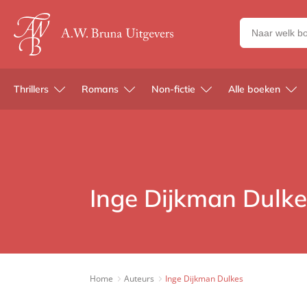
Zoeken
naar
boeken,
auteurs
Thrillers
Romans
Non-fictie
Alle boeken
en
uitgevers
Inge Dijkman Dulke
Home
Auteurs
Inge Dijkman Dulkes