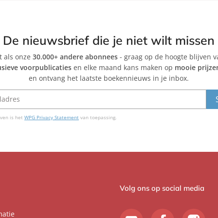
s
e
i
l
c
a
De nieuwsbrief die je niet wilt missen
a
D
et als onze
30.000+ andere abonnees
C
- graag op de hoogte blijven 
u
usieve voorpublicaties
en elke maand kans maken op
mooie prijze
a
c
en ontvang het laatste boekennieuws in je inbox.
r
k
b
w
i
o
n
r
ven is het
WPG Privacy Statement
van toepassing.
o
t
h
Volg ons op social media
matie