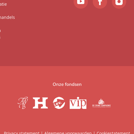
atie
handels
n
s
Onze fondsen
Privacy statement
|
Algemene voorwaarden
|
Cookiestatement