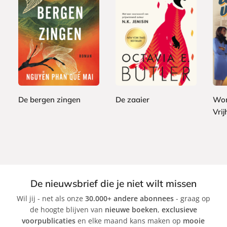
P
P
E
2
2
a
a
1
-
4
7
p
p
2
b
,
,
e
e
,
o
9
9
r
r
9
o
9
9
b
b
9
k
a
a
De bergen zingen
De zaaier
Won
c
c
Vri
N
O
k
k
g
c
S
u
t
t
y
a
e
e
v
p
n
i
h
De nieuwsbrief die je niet wilt missen
P
a
a
Wil jij - net als onze
30.000+ andere abonnees
- graag op
h
B
n
de hoogte blijven van
nieuwe boeken
,
exclusieve
a
u
i
voorpublicaties
en elke maand kans maken op
mooie
n
t
e