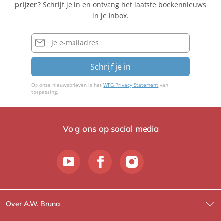
prijzen
? Schrijf je in en ontvang het laatste boekennieuws
Q
l
S
in je inbox.
u
e
c
e
r
h
E-
M
mailadres
u
a
s
Schrijf je in
i
t
e
Op onze nieuwsbrieven is het
WPG Privacy Statement
van
r
toepassing.
Volg ons op social media
Over A.W. Bruna
Wat wij doen