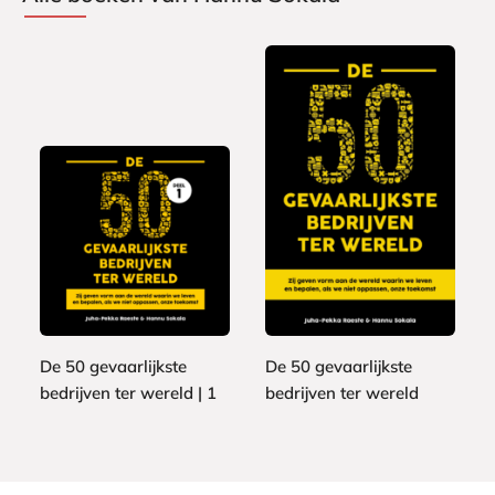
L
E
0
1
u
-
,
6
i
b
0
,
s
o
1
9
t
o
9
e
k
De 50 gevaarlijkste
De 50 gevaarlijkste
r
bedrijven ter wereld | 1
bedrijven ter wereld
b
o
J
J
e
u
u
k
h
h