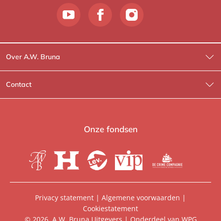
Over A.W. Bruna
Wat wij doen
Contact
Wie is Wie?
Contactinformatie
A.W. Bruna Fictie
Route-informatie
Onze fondsen
Lev. boeken
Voor de pers
Heartbeat
Voor de boekhandels
De Crime Compagnie
Special sales
Privacy statement
|
Algemene voorwaarden
|
Cookiestatement
Aanbiedingsbrochures
Manuscripten
© 2026, A.W. Bruna Uitgevers | Onderdeel van
WPG