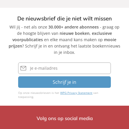
De nieuwsbrief die je niet wilt missen
Wil jij - net als onze
30.000+ andere abonnees
- graag op
de hoogte blijven van
nieuwe boeken
,
exclusieve
voorpublicaties
en elke maand kans maken op
mooie
prijzen
? Schrijf je in en ontvang het laatste boekennieuws
in je inbox.
E-
mailadres
Schrijf je in
Op onze nieuwsbrieven is het
WPG Privacy Statement
van
toepassing.
Volg ons op social media