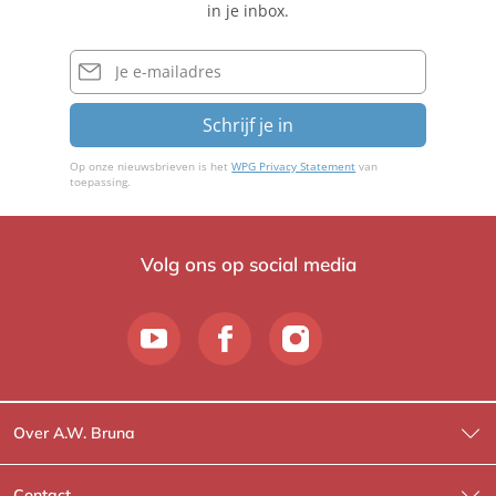
in je inbox.
v
e
E-
mailadres
r
Schrijf je in
Op onze nieuwsbrieven is het
WPG Privacy Statement
van
toepassing.
Volg ons op social media
Over A.W. Bruna
Wat wij doen
Contact