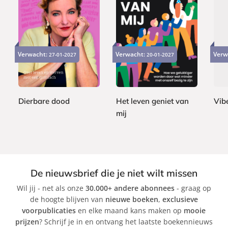
P
P
P
2
2
a
a
2
a
2
4
Verwacht:
Verwacht:
Verw
p
27-01-2027
20-01-2027
p
2
p
,
,
e
e
,
e
9
9
r
r
9
r
9
9
b
b
9
b
a
a
Dierbare dood
Het leven geniet van
Vib
a
c
c
mij
M
A
c
k
k
a
S
d
k
r
a
a
i
b
m
M
i
G
De nieuwsbrief die je niet wilt missen
a
n
r
Wil jij - net als onze
30.000+ andere abonnees
- graag op
r
e
a
de hoogte blijven van
nieuwe boeken
,
exclusieve
i
K
n
voorpublicaties
en elke maand kans maken op
mooie
s
l
t
prijzen
? Schrijf je in en ontvang het laatste boekennieuws
a