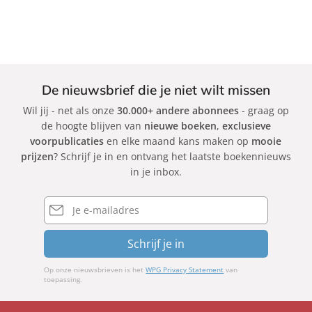
X
c
c
n
M
J
G
k
k
a
a
e
i
n
r
s
n
d
i
s
n
r
M
i
y
De nieuwsbrief die je niet wilt missen
a
a
c
R
N
Wil jij - net als onze
30.000+ andere abonnees
- graag op
r
a
a
i
de hoogte blijven van
nieuwe boeken
,
exclusieve
i
C
m
e
voorpublicaties
en elke maand kans maken op
mooie
s
a
k
h
prijzen
? Schrijf je in en ontvang het laatste boekennieuws
r
i
in je inbox.
e
b
s
i
o
E-
mailadres
n
e
o
n
Schrijf je in
Op onze nieuwsbrieven is het
WPG Privacy Statement
van
toepassing.