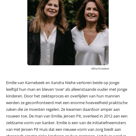
Alina Krasieva
Emilie van Karnebeek en Xandra Niehe verloren beide op jonge
leeftijd hun man en bleven ‘over’ als alleenstaande ouder met jonge
kinderen. Door het ziekteproces en overlijden van hun mannen
werden ze geconfronteerd met een enorme hoeveelheid praktische
zaken die ze moesten regelen. Ze kwamen daardoor amper aan
rouwen toe. De man van Emilie, Jeroen Pit, overleed in 2012 aan een
zeldzame vorm van kanker. Emilie is een van de initiatiefneemsters
van Het Jeroen Pit Huis dat een nieuwe vorm van zorg biedt aan
chronisch ernstig zieke kinderen en hun gezinnen. Het huis werd in