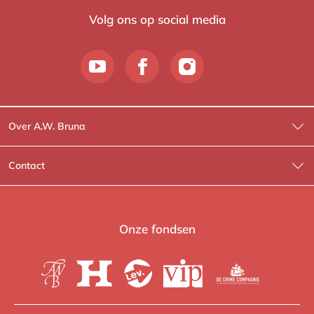
Volg ons op social media
Over A.W. Bruna
Wat wij doen
Contact
Wie is Wie?
Contactinformatie
A.W. Bruna Fictie
Route-informatie
Onze fondsen
Lev. boeken
Voor de pers
Heartbeat
Voor de boekhandels
De Crime Compagnie