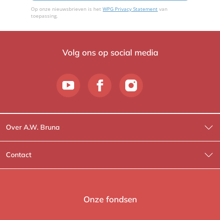
Op onze nieuwsbrieven is het
WPG Privacy Statement
van
toepassing.
Volg ons op social media
Over A.W. Bruna
Wat wij doen
Contact
Wie is Wie?
Contactinformatie
A.W. Bruna Fictie
Route-informatie
Onze fondsen
Lev. boeken
Voor de pers