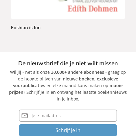
Fashion is fun
E
d
i
t
De nieuwsbrief die je niet wilt missen
h
Wil jij - net als onze
30.000+ andere abonnees
- graag op
D
de hoogte blijven van
nieuwe boeken
,
exclusieve
o
voorpublicaties
en elke maand kans maken op
mooie
h
prijzen
? Schrijf je in en ontvang het laatste boekennieuws
m
in je inbox.
e
n
E-
mailadres
Schrijf je in