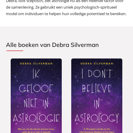
Debra, ooit sceptisch, ziet astrologie nu als een helende factor voor
de samenleving. Ze gebruikt een uniek psychologisch-spiritueel
model om individuen te helpen hun volledige potentieel te bereiken.
Alle boeken van Debra Silverman
P
P
2
2
a
a
2
2
p
p
,
,
e
e
9
9
r
r