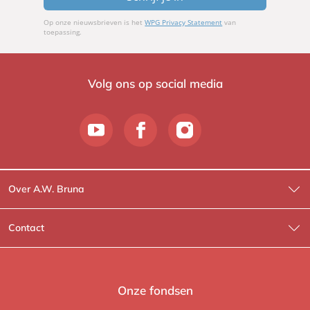
Op onze nieuwsbrieven is het
WPG Privacy Statement
van
toepassing.
Volg ons op social media
Over A.W. Bruna
Wat wij doen
Contact
Wie is Wie?
Contactinformatie
A.W. Bruna Fictie
Route-informatie
Onze fondsen
Lev. boeken