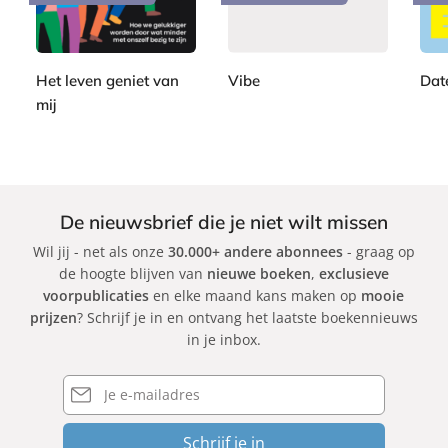
p
,
,
e
e
,
e
9
9
r
r
9
r
9
9
b
b
9
b
a
a
Het leven geniet van
Vibe
Dat
a
c
c
mij
A
J
c
k
k
S
d
e
k
a
a
s
b
m
s
i
G
i
De nieuwsbrief die je niet wilt missen
n
r
c
Wil jij - net als onze
30.000+ andere abonnees
- graag op
e
a
a
de hoogte blijven van
nieuwe boeken
,
exclusieve
K
n
C
voorpublicaties
en elke maand kans maken op
mooie
l
t
a
prijzen
? Schrijf je in en ontvang het laatste boekennieuws
a
r
in je inbox.
v
b
e
i
E-
r
mailadres
n
o
Schrijf je in