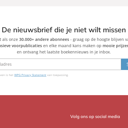
l
y
l
J
y
a
M
n
De nieuwsbrief die je niet wilt missen
o
e
et als onze
30.000+ andere abonnees
r
- graag op de hoogte blijven 
W
usieve voorpublicaties
en elke maand kans maken op
mooie prijze
a
o
en ontvang het laatste boekennieuws in je inbox.
n
o
d
ven is het
WPG Privacy Statement
van toepassing.
Volg ons op social media