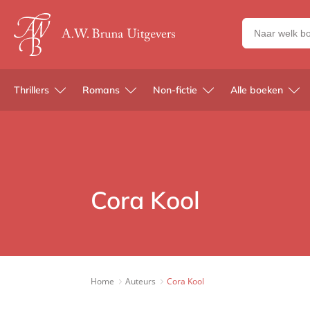
Zoeken
naar
boeken,
auteurs
Thrillers
Romans
Non-fictie
Alle boeken
en
uitgevers
Cora Kool
Home
Auteurs
Cora Kool