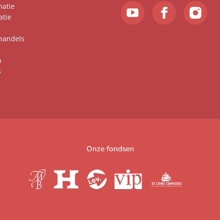
matie
atie
handels
n
s
Onze fondsen