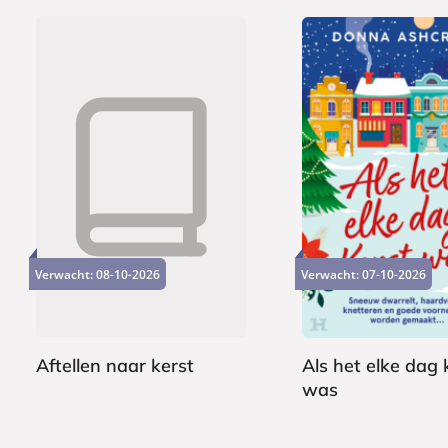
E
7
P
1
-
,
a
5
b
9
p
,
o
Verwacht:
08-10-2026
Verwacht:
07-10-2026
9
e
0
o
r
0
k
b
a
Aftellen naar kerst
Als het elke dag 
c
was
D
k
o
D
n
o