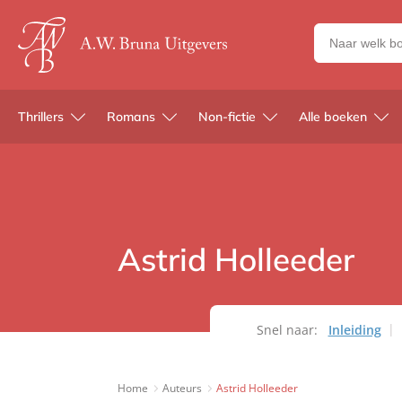
Zoeken
naar
boeken,
auteurs
Thrillers
Romans
Non-fictie
Alle boeken
en
uitgevers
Astrid Holleeder
Snel naar:
Inleiding
Home
Auteurs
Astrid Holleeder