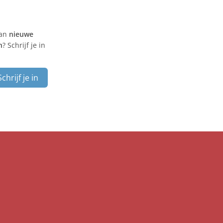
van
nieuwe
n
? Schrijf je in
Schrijf je in