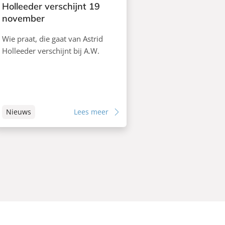
Holleeder verschijnt 19
a
november
J
a
Wie praat, die gaat van Astrid
s
Holleeder verschijnt bij A.W.
t
r
e
b
o
Nieuws
Lees meer
f
f