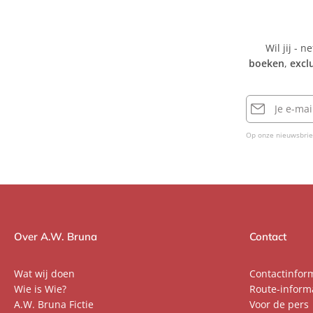
Wil jij - n
boeken
,
excl
E-
mailadres
Op onze nieuwsbrie
Over A.W. Bruna
Contact
Wat wij doen
Contactinfor
Wie is Wie?
Route-inform
A.W. Bruna Fictie
Voor de pers