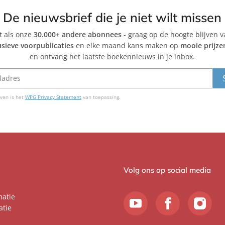
De nieuwsbrief die je niet wilt missen
et als onze
30.000+ andere abonnees
- graag op de hoogte blijven 
usieve voorpublicaties
en elke maand kans maken op
mooie prijze
en ontvang het laatste boekennieuws in je inbox.
ven is het
WPG Privacy Statement
van toepassing.
Volg ons op social media
matie
atie