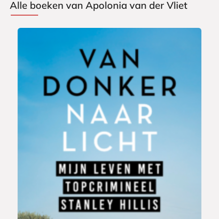
Alle boeken van Apolonia van der Vliet
P
2
a
2
p
,
e
9