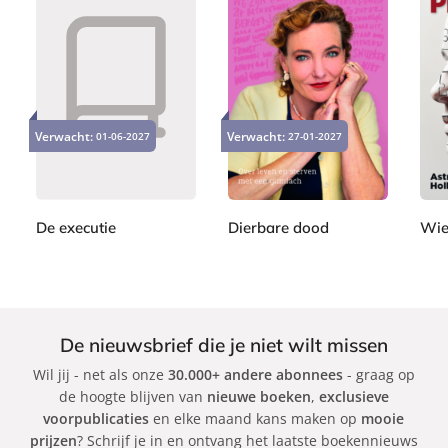
a
n
d
e
P
P
P
r
2
2
1
a
a
a
V
2
2
7
Verwacht:
Verwacht:
01-06-2027
27-01-2027
p
p
p
l
,
,
,
e
e
e
9
9
5
i
r
r
r
9
9
0
e
b
b
b
t
a
a
a
De executie
Dierbare dood
Wie
c
c
c
J
M
A
k
k
k
o
a
s
h
r
t
n
i
r
De nieuwsbrief die je niet wilt missen
G
M
i
Wil jij - net als onze
30.000+ andere abonnees
- graag op
r
a
d
de hoogte blijven van
nieuwe boeken
,
exclusieve
i
r
H
voorpublicaties
en elke maand kans maken op
mooie
s
i
o
prijzen
? Schrijf je in en ontvang het laatste boekennieuws
h
s
l