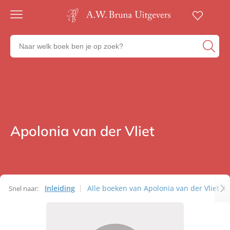
Gratis
verzending
Zoeken
Voor
naar
23:00
boeken,
besteld,
volgende
auteurs
werkdag
en
in huis
uitgevers
Veilig
betalen
Apolonia van der Vliet
Auteurs
Gratis
retourneren
Inleiding
Alle boeken van Apolonia van der Vliet
Snel naar:
Auteurs