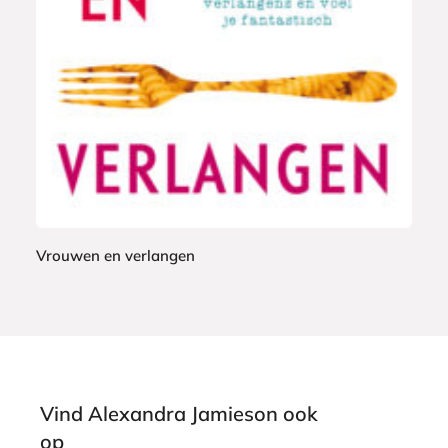
b
9
o
9
o
k
Vrouwen en verlangen
A
l
e
x
a
n
Vind Alexandra Jamieson ook
d
op