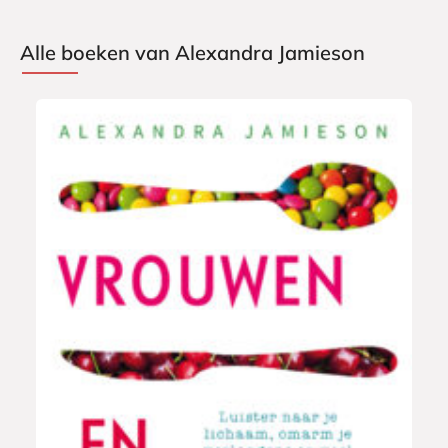
Alle boeken van Alexandra Jamieson
E
9
-
,