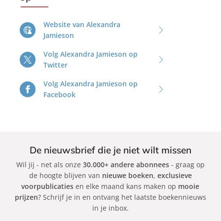
r
a
Website van Alexandra
J
Jamieson
a
m
Volg Alexandra Jamieson op
i
Twitter
e
Volg Alexandra Jamieson op
s
Facebook
o
n
De nieuwsbrief die je niet wilt missen
Wil jij - net als onze
30.000+ andere abonnees
- graag op
de hoogte blijven van
nieuwe boeken
,
exclusieve
voorpublicaties
en elke maand kans maken op
mooie
prijzen
? Schrijf je in en ontvang het laatste boekennieuws
in je inbox.