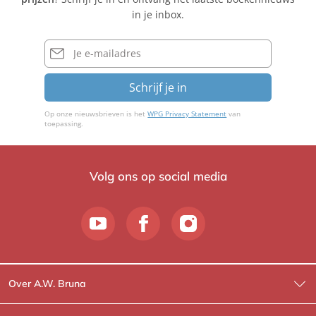
Z
in je inbox.
u
y
E-
l
mailadres
e
Schrijf je in
n
Op onze nieuwsbrieven is het
WPG Privacy Statement
van
toepassing.
Volg ons op social media
Over A.W. Bruna
Wat wij doen