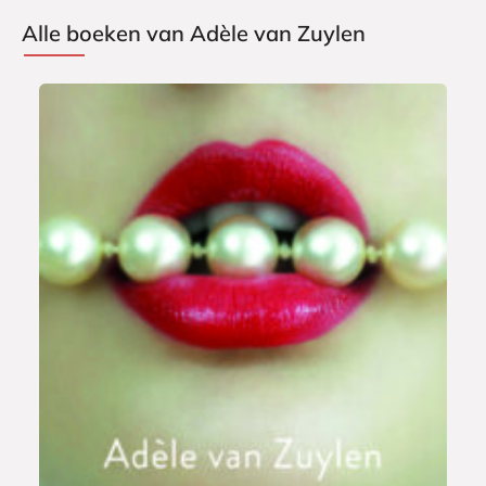
Alle boeken van Adèle van Zuylen
E
7
-
,
b
9