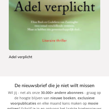
o
9
o
k
Adel verplicht
A
d
è
l
De nieuwsbrief die je niet wilt missen
e
Wil jij - net als onze
30.000+ andere abonnees
- graag op
v
de hoogte blijven van
nieuwe boeken
,
exclusieve
a
voorpublicaties
en elke maand kans maken op
mooie
n
prijzen
? Schrijf je in en ontvang het laatste boekennieuws