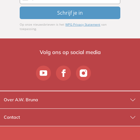
Schrijf je in
Op onze nieuwsbrieven is het
WPG Privacy Statement
van
toepassing.
Volg ons op social media
Over A.W. Bruna
Wat wij doen
Contact
Wie is Wie?
Contactinformatie
A.W. Bruna Fictie