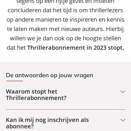
tegens op een rijtje gezet en moeten
concluderen dat het tijd is om thrillerlezers
op andere manieren te inspireren en kennis
te laten maken met nieuwe auteurs. Hierbij
willen we je dan ook op de hoogte stellen
dat het
Thrillerabonnement in 2023 stopt.
De antwoorden op jouw vragen
Waarom stopt het
Thrillerabonnement?
In 2022 hebben we veel onvrede opgemerkt onder de
abonnees, waardoor we ons afvroegen of het
Thrillerabonnement nog toekomst heeft. We hebben de
Kan ik mij nog inschrijven als
voors en de tegens op een rijtje gezet en moeten
abonnee?