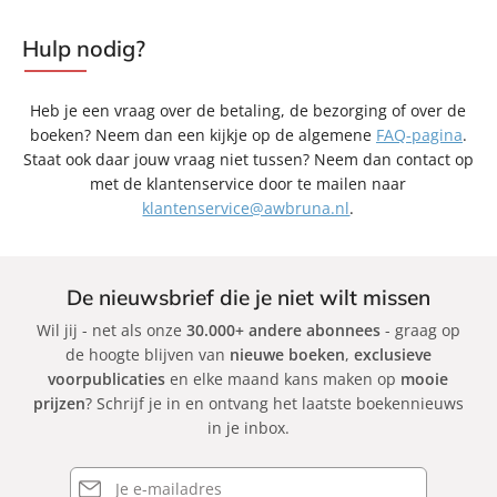
kunt tussentijds opzeggen door te mailen naar
klantenservice@awbruna.nl
.
Hulp nodig?
Heb je een cadeau-abonnement? Deze loopt automatisch af
na vier boeken. Dan verschilt het aantal te ontvangen
Heb je een vraag over de betaling, de bezorging of over de
boeken:
boeken? Neem dan een kijkje op de algemene
FAQ-pagina
.
Tot nu toe
1 ontvangen
: dan ontvang je nog
3 boeken
in
Staat ook daar jouw vraag niet tussen? Neem dan contact op
2023
met de klantenservice door te mailen naar
Tot nu toe
2 ontvangen
: dan ontvang je nog
2 boeken
in
klantenservice@awbruna.nl
.
2023
Tot nu toe
3 ontvangen
: dan ontvang je nog
1 boek
in 2023
Tot nu toe
4 ontvangen
: dan
loopt je
abonnement
De nieuwsbrief die je niet wilt missen
automatisch af
.
Wil jij - net als onze
30.000+ andere abonnees
- graag op
de hoogte blijven van
nieuwe boeken
,
exclusieve
voorpublicaties
en elke maand kans maken op
mooie
prijzen
? Schrijf je in en ontvang het laatste boekennieuws
in je inbox.
E-
mailadres