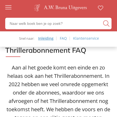
Gratis
verzending
Zoeken
Voor
naar
23:00
boeken,
besteld,
volgende
auteurs
Inleiding
Inleiding
FAQ
FAQ
Klantenservice
Klantenservice
Snel naar:
Snel naar:
werkdag
en
in huis
Thrillerabonnement FAQ
Home
uitgevers
Veilig
betalen
Aan al het goede komt een einde en zo
Gratis
retourneren
helaas ook aan het Thrillerabonnement. In
2022 hebben we veel onvrede opgemerkt
onder de abonnees, waardoor we ons
afvroegen of het Thrillerabonnement nog
toekomst heeft. We hebben de voors en de