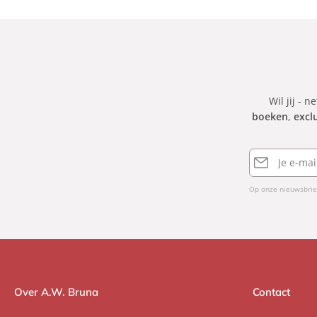
Wil jij - n
boeken
,
excl
E-
mailadres
Op onze nieuwsbrie
Over A.W. Bruna
Contact