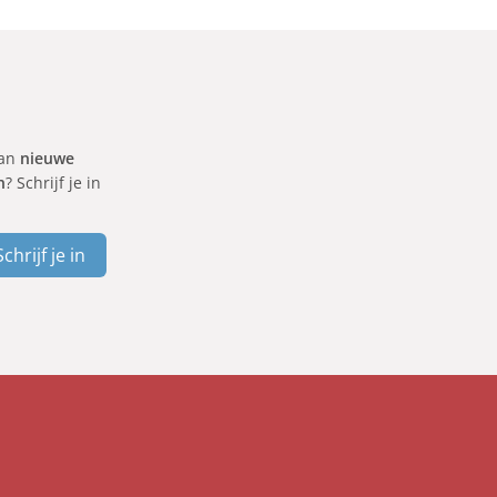
van
nieuwe
n
? Schrijf je in
Schrijf je in