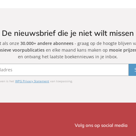
De nieuwsbrief die je niet wilt missen
et als onze
30.000+ andere abonnees
- graag op de hoogte blijven 
usieve voorpublicaties
en elke maand kans maken op
mooie prijze
en ontvang het laatste boekennieuws in je inbox.
ven is het
WPG Privacy Statement
van toepassing.
Volg ons op social media