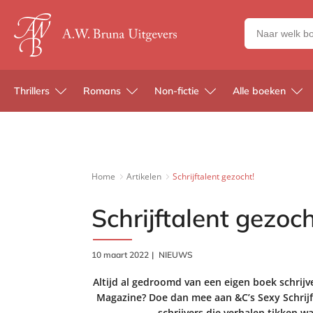
Zoeken
naar
boeken,
auteurs
Thrillers
Romans
Non-fictie
Alle boeken
en
uitgevers
Home
Artikelen
Schrijftalent gezocht!
Schrijftalent gezoch
10 maart 2022
NIEUWS
Altijd al gedroomd van een eigen boek schrijv
Magazine? Doe dan mee aan &C’s Sexy Schrijf
schrijvers die verhalen tikken w