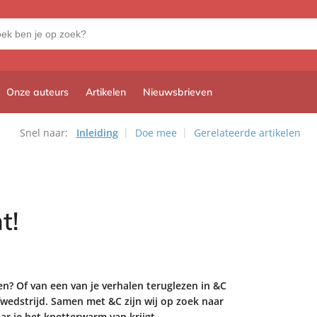
Onze auteurs
Artikelen
Nieuwsbrieven
Snel naar:
Inleiding
Doe mee
Gerelateerde artikelen
t!
en? Of van een van je verhalen teruglezen in &C
wedstrijd. Samen met &C zijn wij op zoek naar
aar je het knetterwarm van krijgt.