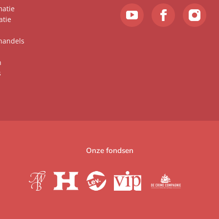
matie
atie
handels
n
s
Onze fondsen