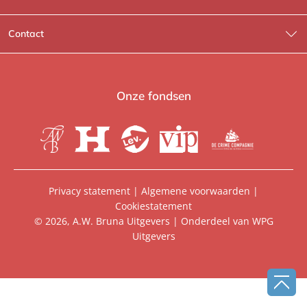
Wat wij doen
Contact
Wie is Wie?
Contactinformatie
A.W. Bruna Fictie
Route-informatie
Onze fondsen
Lev. boeken
Voor de pers
Heartbeat
Voor de boekhandels
De Crime Compagnie
Special sales
Privacy statement
|
Algemene voorwaarden
|
Cookiestatement
Aanbiedingsbrochures
Manuscripten
© 2026, A.W. Bruna Uitgevers | Onderdeel van
WPG
Uitgevers
Vacatures
Foreign rights