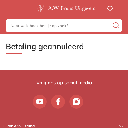
Gratis
verzending
Zoeken
Voor
naar
23:00
boeken,
besteld,
volgende
auteurs
Betaling geannuleerd
Betalingsstatus
werkdag
en
in huis
uitgevers
Veilig
betalen
Gratis
retourneren
Volg ons op social media
Over A.W. Bruna