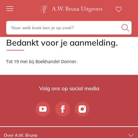
Gratis
verzending
Zoeken
Voor
naar
23:00
boeken,
besteld,
Bedankt voor je aanmelding.
Home
volgende
auteurs
werkdag
en
in huis
uitgevers
Tot 19 mei bij Boekhandel Donner.
Veilig
betalen
Gratis
retourneren
Volg ons op social media
Over A.W. Bruna