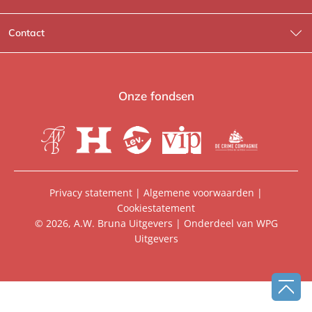
Wat wij doen
Contact
Wie is Wie?
Contactinformatie
A.W. Bruna Fictie
Route-informatie
Onze fondsen
Lev. boeken
Voor de pers
Heartbeat
Voor de boekhandels
De Crime Compagnie
Special sales
Privacy statement
|
Algemene voorwaarden
|
Cookiestatement
Aanbiedingsbrochures
Manuscripten
© 2026, A.W. Bruna Uitgevers | Onderdeel van
WPG
Uitgevers
Vacatures
Foreign rights