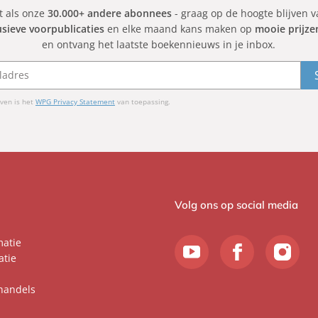
et als onze
30.000+ andere abonnees
- graag op de hoogte blijven 
usieve voorpublicaties
en elke maand kans maken op
mooie prijze
en ontvang het laatste boekennieuws in je inbox.
ven is het
WPG Privacy Statement
van toepassing.
Volg ons op social media
matie
atie
handels