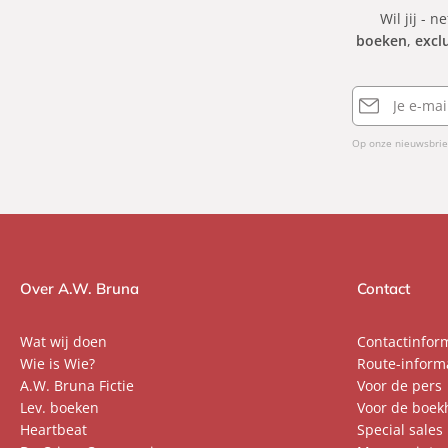
Wil jij - n
boeken
,
excl
E-
mailadres
Op onze nieuwsbrie
Over A.W. Bruna
Contact
Wat wij doen
Contactinfor
Wie is Wie?
Route-inform
A.W. Bruna Fictie
Voor de pers
Lev. boeken
Voor de boek
Heartbeat
Special sales