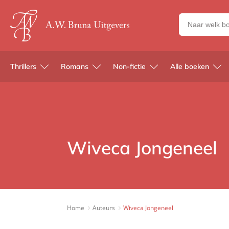
Zoeken
naar
boeken,
auteurs
Thrillers
Romans
Non-fictie
Alle boeken
en
uitgevers
Wiveca Jongeneel
Home
Auteurs
Wiveca Jongeneel