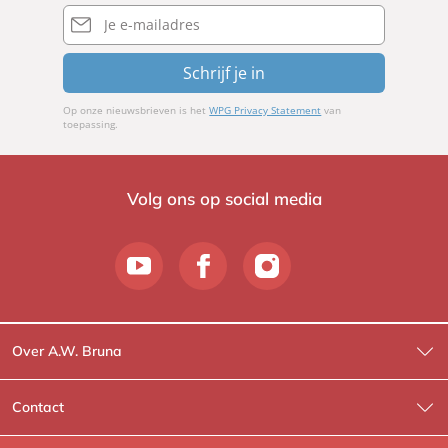
E-
mailadres
Schrijf je in
Op onze nieuwsbrieven is het
WPG Privacy Statement
van
toepassing.
Volg ons op social media
Over A.W. Bruna
Wat wij doen
Contact
Wie is Wie?
Contactinformatie