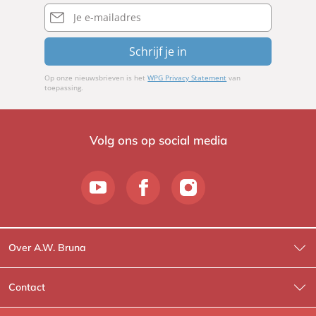
E-
mailadres
Schrijf je in
Op onze nieuwsbrieven is het
WPG Privacy Statement
van
toepassing.
Volg ons op social media
Over A.W. Bruna
Wat wij doen
Contact
Wie is Wie?
Contactinformatie