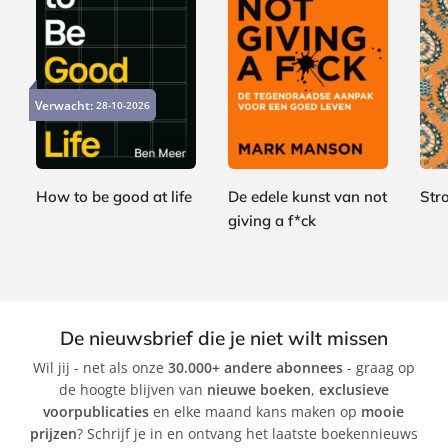
P
P
P
2
2
a
a
1
a
4
4
Verwacht:
28-10-2026
p
p
5
p
,
,
e
e
,
e
9
9
r
r
0
r
9
9
b
b
0
b
a
a
How to be good at life
De edele kunst van not
Str
a
c
c
giving a f*ck
B
B
c
k
k
e
M
r
k
n
a
e
M
r
n
e
k
é
De nieuwsbrief die je niet wilt missen
e
M
B
Wil jij - net als onze
30.000+ andere abonnees
- graag op
r
a
r
de hoogte blijven van
nieuwe boeken
,
exclusieve
n
o
voorpublicaties
en elke maand kans maken op
mooie
s
w
prijzen
? Schrijf je in en ontvang het laatste boekennieuws
o
n