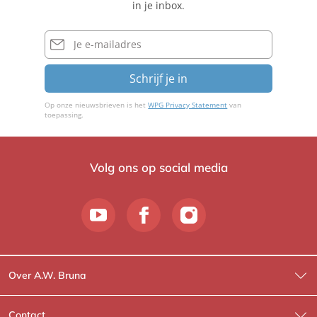
in je inbox.
n
E-
mailadres
Schrijf je in
Op onze nieuwsbrieven is het
WPG Privacy Statement
van
toepassing.
Volg ons op social media
Over A.W. Bruna
Wat wij doen
Contact