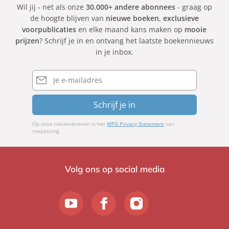
Wil jij - net als onze
30.000+ andere abonnees
- graag op
de hoogte blijven van
nieuwe boeken
,
exclusieve
voorpublicaties
en elke maand kans maken op
mooie
prijzen
? Schrijf je in en ontvang het laatste boekennieuws
in je inbox.
E-
mailadres
Schrijf je in
Op onze nieuwsbrieven is het
WPG Privacy Statement
van
toepassing.
Volg ons op social media