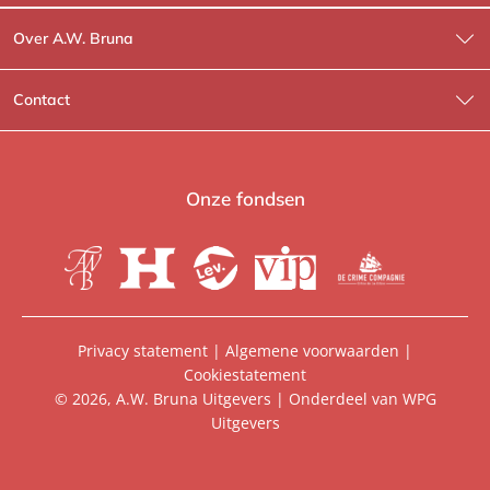
Over A.W. Bruna
Wat wij doen
Contact
Wie is Wie?
Contactinformatie
A.W. Bruna Fictie
Route-informatie
Onze fondsen
Lev. boeken
Voor de pers
Heartbeat
Voor de boekhandels
De Crime Compagnie
Special sales
Privacy statement
|
Algemene voorwaarden
|
Cookiestatement
Aanbiedingsbrochures
Manuscripten
© 2026, A.W. Bruna Uitgevers | Onderdeel van
WPG
Uitgevers
Vacatures
Foreign rights