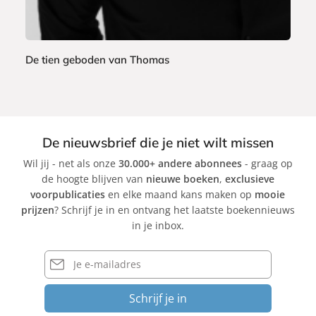
De tien geboden van Thomas
T
h
o
m
De nieuwsbrief die je niet wilt missen
a
Wil jij - net als onze
30.000+ andere abonnees
- graag op
s
de hoogte blijven van
nieuwe boeken
,
exclusieve
v
voorpublicaties
en elke maand kans maken op
mooie
a
prijzen
? Schrijf je in en ontvang het laatste boekennieuws
n
in je inbox.
d
e
E-
r
mailadres
V
Schrijf je in
l