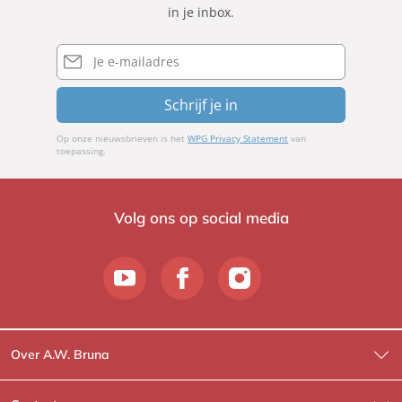
in je inbox.
E-
mailadres
Schrijf je in
Op onze nieuwsbrieven is het
WPG Privacy Statement
van
toepassing.
Volg ons op social media
Over A.W. Bruna
Wat wij doen