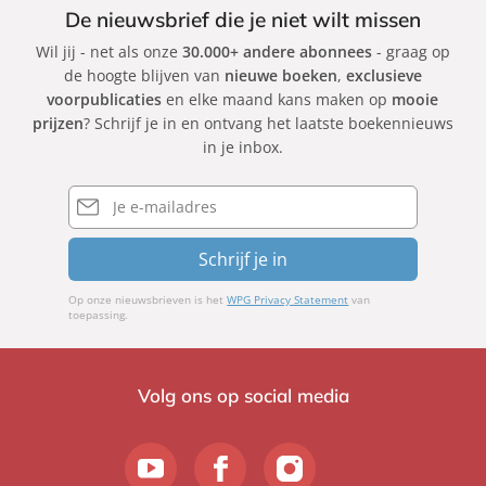
De nieuwsbrief die je niet wilt missen
Wil jij - net als onze
30.000+ andere abonnees
- graag op
de hoogte blijven van
nieuwe boeken
,
exclusieve
voorpublicaties
en elke maand kans maken op
mooie
prijzen
? Schrijf je in en ontvang het laatste boekennieuws
in je inbox.
E-
mailadres
Schrijf je in
Op onze nieuwsbrieven is het
WPG Privacy Statement
van
toepassing.
Volg ons op social media