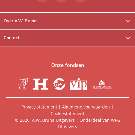
Over A.W. Bruna
Wat wij doen
Contact
Wie is Wie?
Contactinformatie
A.W. Bruna Fictie
Route-informatie
Onze fondsen
Lev. boeken
Voor de pers
Heartbeat
Voor de boekhandels
De Crime Compagnie
Special sales
Privacy statement
|
Algemene voorwaarden
|
Cookiestatement
Aanbiedingsbrochures
Manuscripten
© 2026, A.W. Bruna Uitgevers | Onderdeel van
WPG
Uitgevers
Vacatures
Foreign rights